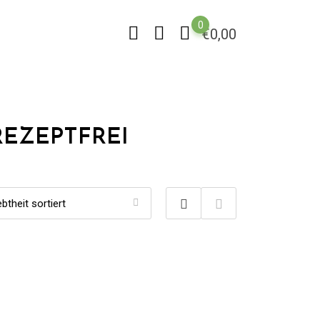
0
€
0,00
REZEPTFREI