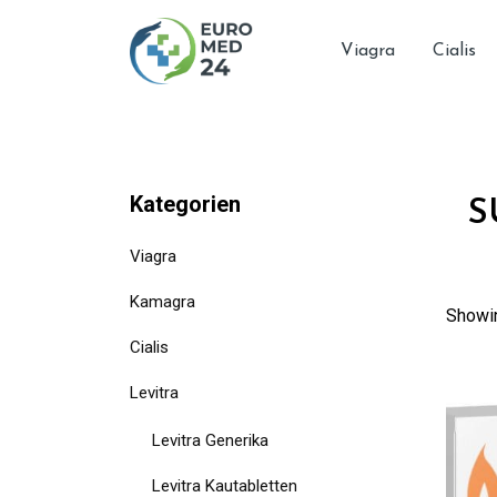
Skip
to
Viagra
Cialis
content
Kategorien
S
Viagra
Kamagra
Showin
Cialis
Levitra
Levitra Generika
Levitra Kautabletten