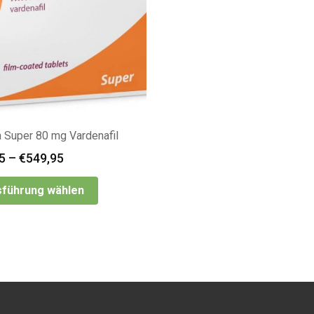
a Super 80 mg Vardenafil
5
–
€
549,95
führung wählen