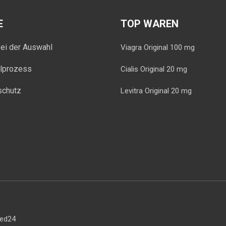
E
TOP WAREN
bei der Auswahl
Viagra Original 100 mg
llprozess
Cialis Original 20 mg
schutz
Levitra Original 20 mg
med24