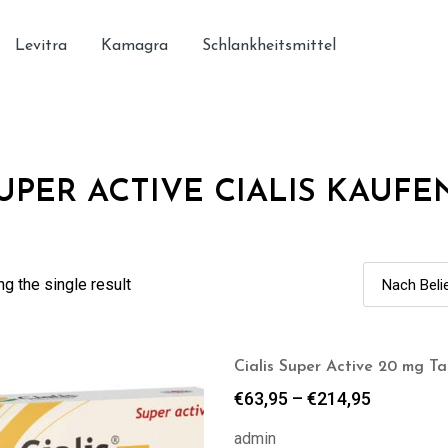
Levitra
Kamagra
Schlankheitsmittel
UPER ACTIVE CIALIS KAUFE
g the single result
Cialis Super Active 20 mg Ta
€
63,95
–
€
214,95
admin