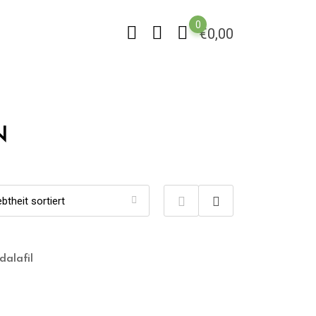
0
€
0,00
N
dalafil