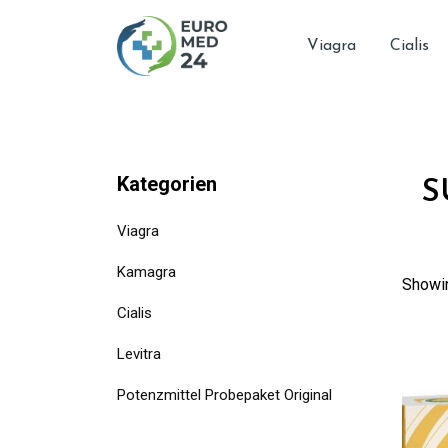
Skip
to
Viagra
Cialis
content
Kategorien
S
Viagra
Kamagra
Showin
Cialis
Levitra
Potenzmittel Probepaket Original